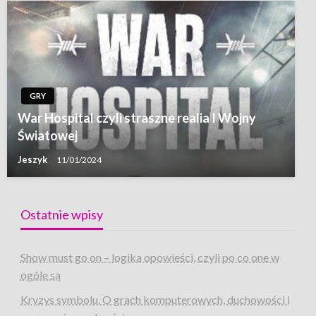
GRY
War Hospital czyli straszne realia I Wojny
Światowej
Jeszyk
11/01/2024
Ostatnie wpisy
Show must go on – logika opowieści, czyli po co one w
ogóle są
Kryzys symbolu. O grach komputerowych, duchowości i