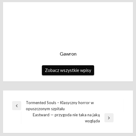
Gawron
Zobacz wszystkie wpisy
Nawigacja
Tormented Souls – Klasyczny horror w
Poprzedni
opuszczonym szpitalu
wpisu
wpis
Eastward — przygoda nie taka na jaką
Następny
wygląda
wpis