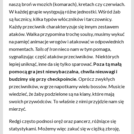
naszą broń w mozich (komarach), kretach czy czerwiach.
W każdej grupie występują różne jednostki. Wśród żab
są łucznicy, kilka typów włóczników i tarczownicy.
Każdy przeciwnik charakteryzuje się innym zestawem
ataków. Walka przypomina trochę soulsy, musimy wykuć
na pamięć animacje wrogów i atakować w odpowiednich
momentach.
Tails of Iron
nieco nam w tym pomaga,
sygnalizując część ataków przeciwników. Niektórych
lepiej uniknąć, inne da się tylko sparować.
Poza tą małą
pomocą gra jest niewybaczalna, chwila nieuwagi i
budzimy się przy checkpoincie.
Oprócz zwykłych
przeciwników, w grze napotkamy wielu bossów. Musicie
wiedzieć, że żaby podzielone są na klany, które mają
swoich przywódców. To właśnie z nimi przyjdzie nam się
mierzyć.
Redgi często podnosi oręż oraz pancerz, różniące się
statystykami. Możemy więc zakuć się w ciężką zbroję,