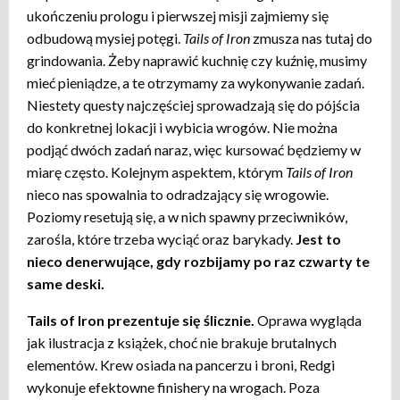
ukończeniu prologu i pierwszej misji zajmiemy się
odbudową mysiej potęgi.
Tails of Iron
zmusza nas tutaj do
grindowania. Żeby naprawić kuchnię czy kuźnię, musimy
mieć pieniądze, a te otrzymamy za wykonywanie zadań.
Niestety questy najczęściej sprowadzają się do pójścia
do konkretnej lokacji i wybicia wrogów. Nie można
podjąć dwóch zadań naraz, więc kursować będziemy w
miarę często. Kolejnym aspektem, którym
Tails of Iron
nieco nas spowalnia to odradzający się wrogowie.
Poziomy resetują się, a w nich spawny przeciwników,
zarośla, które trzeba wyciąć oraz barykady.
Jest to
nieco denerwujące, gdy rozbijamy po raz czwarty te
same deski.
Tails of Iron prezentuje się ślicznie.
Oprawa wygląda
jak ilustracja z książek, choć nie brakuje brutalnych
elementów. Krew osiada na pancerzu i broni, Redgi
wykonuje efektowne finishery na wrogach. Poza