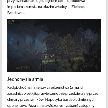
przyświecać nam będzie jeden cel — odbudowa
imperium i zemsta na płazim władcy — Zielonej
Brodawce.
Jednomysia armia
Redgi, choć najmniejszy z rodzeństwa (a ma ich
zasadniczo setki), prawie samotnie przedziera się przez
chmary przeciwników. Napotyka bardzo odmiennych
oponentów. Poza znienawidzonymi żabami zatopimy