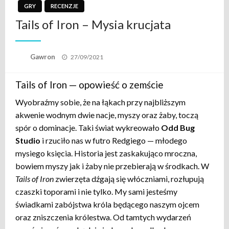
GRY
RECENZJE
Tails of Iron – Mysia krucjata
Opublikowane
Gawron
27/09/2021
w
Tails of Iron — opowieść o zemście
Wyobraźmy sobie, że na łąkach przy najbliższym
akwenie wodnym dwie nacje, myszy oraz żaby, toczą
spór o dominacje. Taki świat wykreowało
Odd Bug
Studio
i rzuciło nas w futro Redgiego — młodego
mysiego księcia. Historia jest zaskakująco mroczna,
bowiem myszy jak i żaby nie przebierają w środkach. W
Tails of Iron
zwierzęta dźgają się włóczniami, rozłupują
czaszki toporami i nie tylko. My sami jesteśmy
świadkami zabójstwa króla będącego naszym ojcem
oraz zniszczenia królestwa. Od tamtych wydarzeń