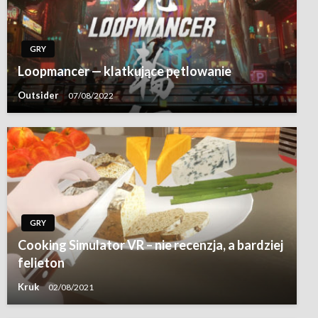
GRY
Loopmancer — klatkujące pętlowanie
Outsider
07/08/2022
GRY
Cooking Simulator VR – nie recenzja, a bardziej
felieton
Kruk
02/08/2021