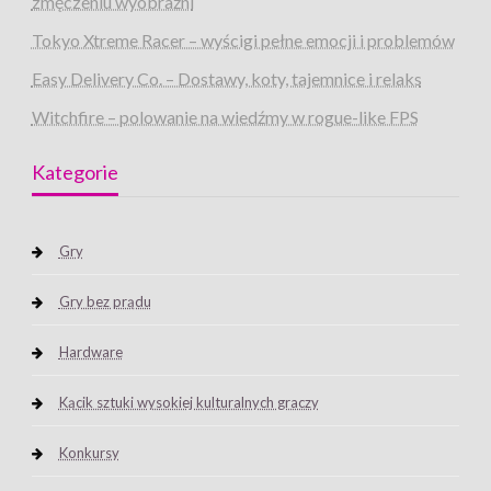
zmęczeniu wyobraźni
Tokyo Xtreme Racer – wyścigi pełne emocji i problemów
Easy Delivery Co. – Dostawy, koty, tajemnice i relaks
Witchfire – polowanie na wiedźmy w rogue-like FPS
Kategorie
Gry
Gry bez prądu
Hardware
Kącik sztuki wysokiej kulturalnych graczy
Konkursy