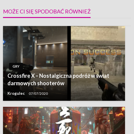
MOŻE CI SIĘ SPODOBAĆ RÓWNIEŻ
GRY
Crossfire X – Nostalgiczna podróż w świat
darmowych shooterów
Krogulec
07/07/2020