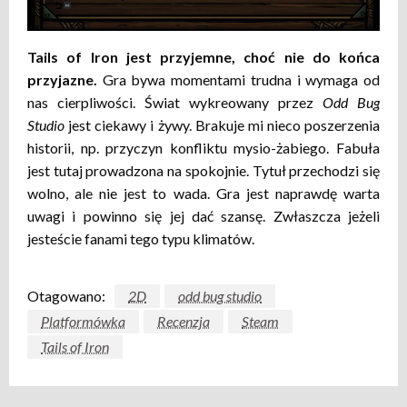
Tails of Iron jest przyjemne, choć nie do końca
przyjazne.
Gra bywa momentami trudna i wymaga od
nas cierpliwości. Świat wykreowany przez
Odd Bug
Studio
jest ciekawy i żywy. Brakuje mi nieco poszerzenia
historii, np. przyczyn konfliktu mysio-żabiego. Fabuła
jest tutaj prowadzona na spokojnie. Tytuł przechodzi się
wolno, ale nie jest to wada. Gra jest naprawdę warta
uwagi i powinno się jej dać szansę. Zwłaszcza jeżeli
jesteście fanami tego typu klimatów.
Otagowano:
2D
odd bug studio
Platformówka
Recenzja
Steam
Tails of Iron