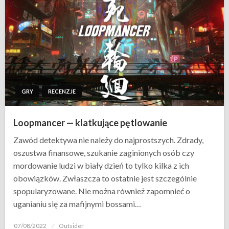
GRY
RECENZJE
Loopmancer — klatkujące pętlowanie
Zawód detektywa nie należy do najprostszych. Zdrady,
oszustwa finansowe, szukanie zaginionych osób czy
mordowanie ludzi w biały dzień to tylko kilka z ich
obowiązków. Zwłaszcza to ostatnie jest szczególnie
spopularyzowane. Nie można również zapomnieć o
uganianiu się za mafijnymi bossami…
Opublikowane
07/08/2022
Outsider