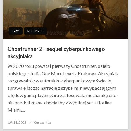
GRY
RECENZJE
Ghostrunner 2 – sequel cyberpunkowego
akcyjniaka
W 2020 roku powstał pierwszy Ghostrunner, dzieło
polskiego studia One More Level z Krakowa. Akcyjniak
rozgrywał się w autorskim cyberpunkowym świecie,
sprawnie łącząc narrację z szybkim, niewybaczającym
błędów gameplayem. Gra zastosowała mechanikę one-
hit-one-kill znaną, chociażby z wybitnej serii Hotline
Miami,…
Opublikowane
19/11/2023
Kurczakluz
w