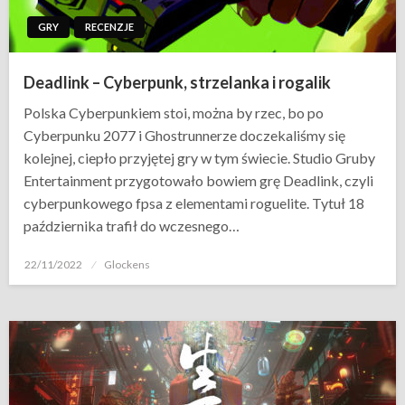
GRY
RECENZJE
Deadlink – Cyberpunk, strzelanka i rogalik
Polska Cyberpunkiem stoi, można by rzec, bo po
Cyberpunku 2077 i Ghostrunnerze doczekaliśmy się
kolejnej, ciepło przyjętej gry w tym świecie. Studio Gruby
Entertainment przygotowało bowiem grę Deadlink, czyli
cyberpunkowego fpsa z elementami roguelite. Tytuł 18
października trafił do wczesnego…
Opublikowane
22/11/2022
Glockens
w