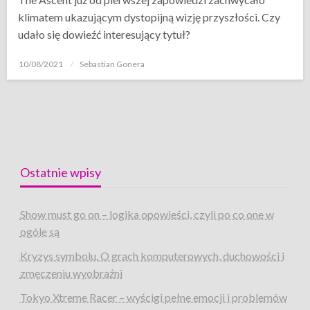
klimatem ukazującym dystopijną wizję przyszłości. Czy
udało się dowieźć interesujący tytuł?
Opublikowane
10/08/2021
Sebastian Gonera
w
Ostatnie wpisy
Show must go on – logika opowieści, czyli po co one w
ogóle są
Kryzys symbolu. O grach komputerowych, duchowości i
zmęczeniu wyobraźni
Tokyo Xtreme Racer – wyścigi pełne emocji i problemów