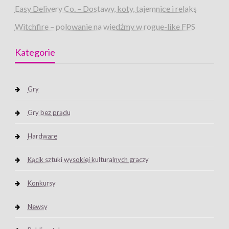
Easy Delivery Co. – Dostawy, koty, tajemnice i relaks
Witchfire – polowanie na wiedźmy w rogue-like FPS
Kategorie
Gry
Gry bez prądu
Hardware
Kącik sztuki wysokiej kulturalnych graczy
Konkursy
Newsy