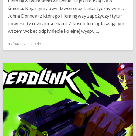
Hemingwaya miałem wrażenie, że jest to książka o
śmierci. Kojarzymy owy dzwon oraz fantastyczny wiersz
Johna Donne’a (z którego Hemingway zapożyczył tytuł
powieści) z różnymi scenami. Z kościołem ogłaszającym
wszem wobec odpłynięcie kolejnej wyspy….
Opublikowane
12/04/2023
ad8
w