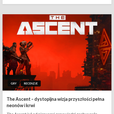
w
GRY
RECENZJE
The Ascent – dystopijna wizja przyszłości pełna
neonów i krwi
The Ascent już od pierwszej zapowiedzi zachwycało