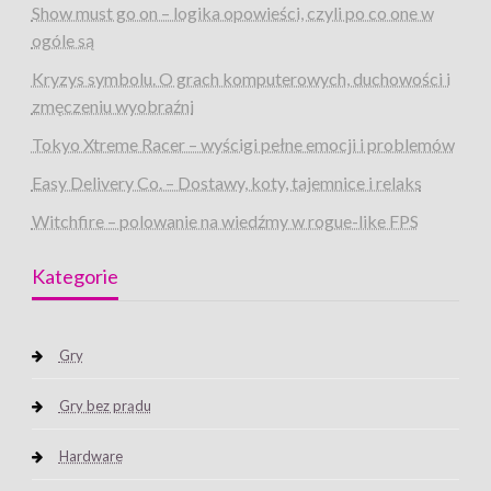
Show must go on – logika opowieści, czyli po co one w
ogóle są
Kryzys symbolu. O grach komputerowych, duchowości i
zmęczeniu wyobraźni
Tokyo Xtreme Racer – wyścigi pełne emocji i problemów
Easy Delivery Co. – Dostawy, koty, tajemnice i relaks
Witchfire – polowanie na wiedźmy w rogue-like FPS
Kategorie
Gry
Gry bez prądu
Hardware