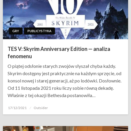
GRY
PUBLICYSTYKA
TES V: Skyrim Anniversary Edition — analiza
fenomenu
O piątej odsłonie starych zwojów słyszał chyba każdy.
Skyrim dostępny jest praktycznie na każdym sprzęcie, od
konsol nowej i starej generacji, aż po lodówki. Dosłownie.
Od 11 listopada 2021 roku liczy sobie równą dekadę.
Właśnie z tej okazji Bethesda postanowiła…
Opublikowane
17/12/2021
Outsider
w